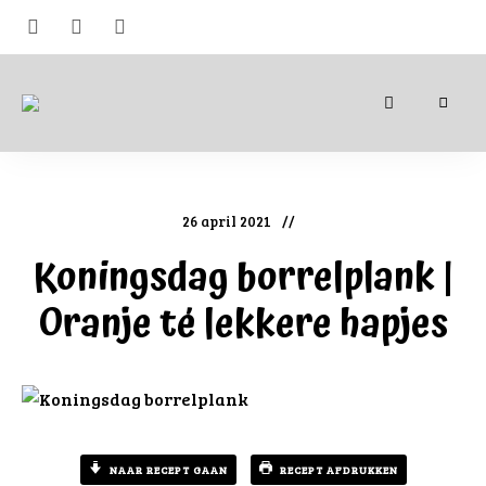
Alledaagse
én
culinaire
recepten
26 april 2021
Koningsdag borrelplank |
Oranje té lekkere hapjes
NAAR RECEPT GAAN
RECEPT AFDRUKKEN