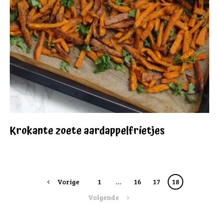
Krokante zoete aardappelfrietjes
Posts
Vorige
1
…
16
17
18
navigation
Volgende